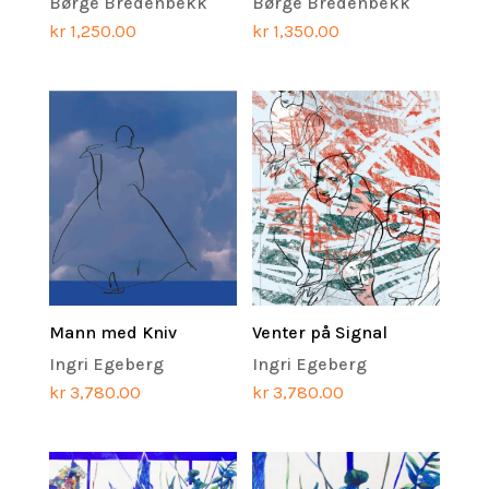
Børge Bredenbekk
Børge Bredenbekk
kr
1,250.00
kr
1,350.00
Mann med Kniv
Venter på Signal
Ingri Egeberg
Ingri Egeberg
kr
3,780.00
kr
3,780.00