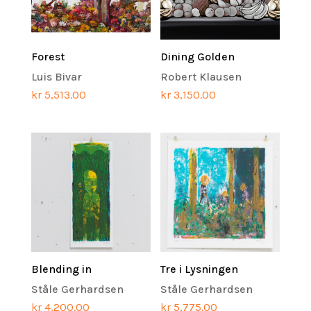
Forest
Dining Golden
Luis Bivar
Robert Klausen
kr
5,513.00
kr
3,150.00
Blending in
Tre i Lysningen
Ståle Gerhardsen
Ståle Gerhardsen
kr
4,200.00
kr
5,775.00