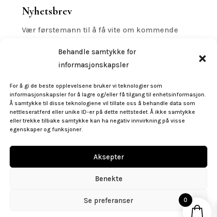
Nyhetsbrev
Vær førstemann til å få vite om kommende
printreleaser, utstillinger med mer.
Behandle samtykke for
informasjonskapsler
For å gi de beste opplevelsene bruker vi teknologier som
informasjonskapsler for å lagre og/eller få tilgang til enhetsinformasjon.
Subscribe
Å samtykke til disse teknologiene vil tillate oss å behandle data som
nettleseratferd eller unike ID-er på dette nettstedet. Å ikke samtykke
eller trekke tilbake samtykke kan ha negativ innvirkning på visse
egenskaper og funksjoner.
Følg oss
Aksepter
Benekte
post@gallerigeo.no
|
+47 55 32 92 50
Se preferanser
0
Copyright © 2026 Ramme Service & Galleri