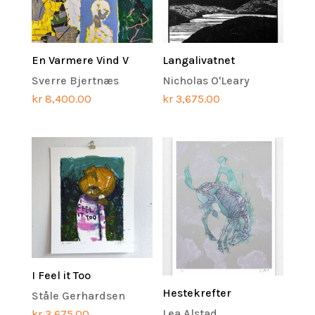
En Varmere Vind V
Langalivatnet
Sverre Bjertnæs
Nicholas O'Leary
kr
8,400.00
kr
3,675.00
I Feel it Too
Hestekrefter
Ståle Gerhardsen
Lea Alstad
kr
3,675.00