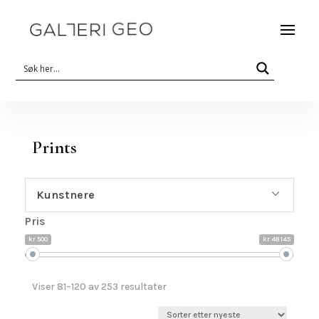
Prints
Kunstnere
Pris
kr 500
kr 48 145
Sortert
Viser 81–120 av 253 resultater
etter