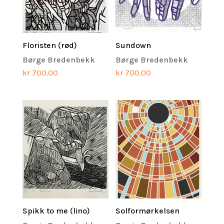
Floristen (rød)
Sundown
Børge Bredenbekk
Børge Bredenbekk
kr
700.00
kr
700.00
Spikk to me (lino)
Solformørkelsen