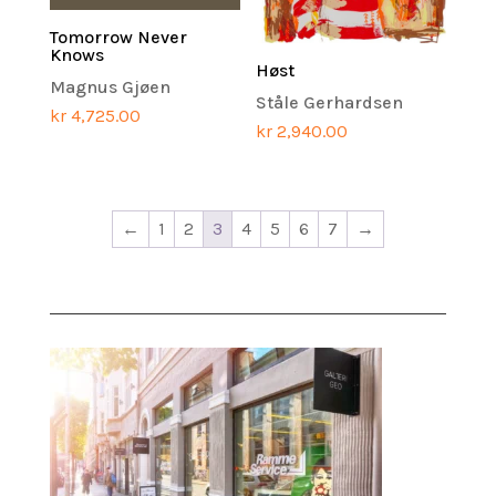
Tomorrow Never
Knows
Høst
Magnus Gjøen
Ståle Gerhardsen
kr
4,725.00
kr
2,940.00
←
1
2
3
4
5
6
7
→