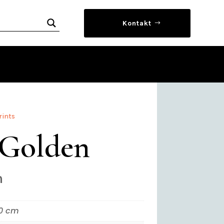
Kontakt
rints
 Golden
n
0 cm