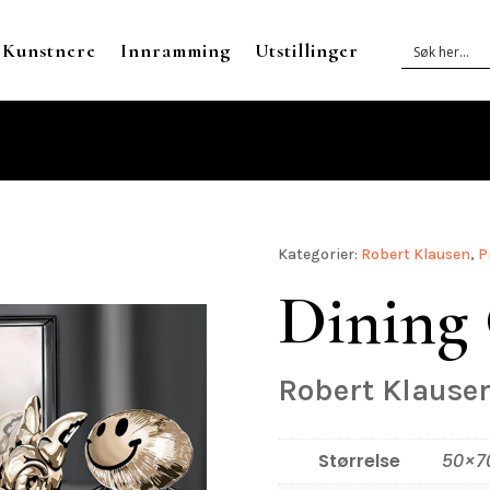
Kunstnere
Innramming
Utstillinger
Kategorier:
Robert Klausen
,
P
Dining
Robert Klause
Størrelse
50×7