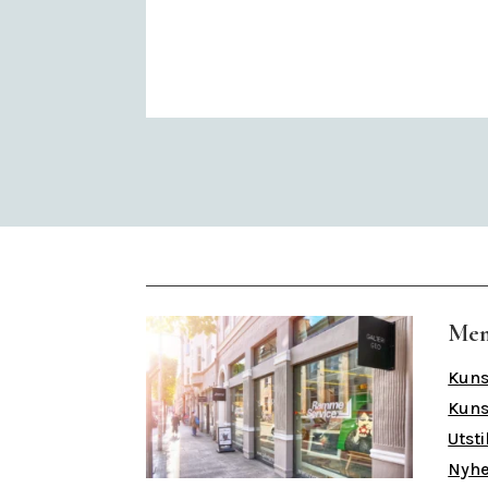
Me
Kuns
Kuns
Utsti
Nyhe