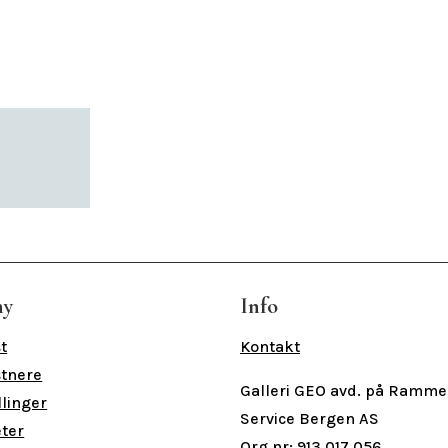
ny
Info
t
Kontakt
tnere
Galleri GEO avd. på Ramme
llinger
Service Bergen AS
ter
Org nr: 913 017 056