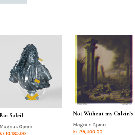
Not Without my Calvin’s
Roi Soleil
Magnus Gjøen
Magnus Gjøen
kr
29,400.00
kr
10,185.00