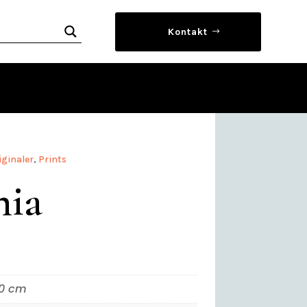
Kontakt
iginaler
,
Prints
ia
0 cm