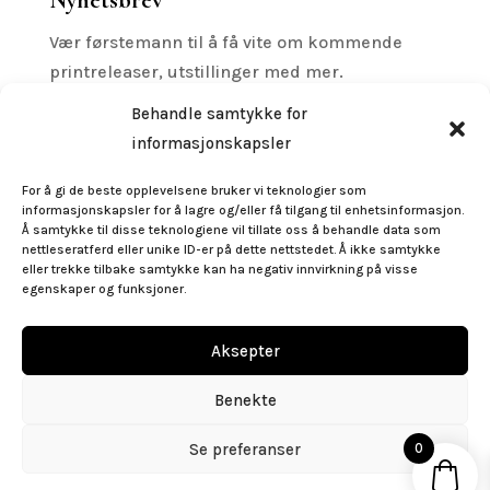
Vær førstemann til å få vite om kommende
printreleaser, utstillinger med mer.
Behandle samtykke for
informasjonskapsler
For å gi de beste opplevelsene bruker vi teknologier som
Subscribe
informasjonskapsler for å lagre og/eller få tilgang til enhetsinformasjon.
Å samtykke til disse teknologiene vil tillate oss å behandle data som
nettleseratferd eller unike ID-er på dette nettstedet. Å ikke samtykke
Følg oss
eller trekke tilbake samtykke kan ha negativ innvirkning på visse
egenskaper og funksjoner.
Aksepter
Benekte
post@gallerigeo.no
|
+47 55 32 92 50
Se preferanser
0
Copyright © 2026 Ramme Service & Galleri