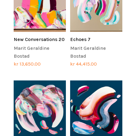
New Conversations 20
Echoes 7
Marit Geraldine
Marit Geraldine
Bostad
Bostad
kr
13,650.00
kr
44,415.00