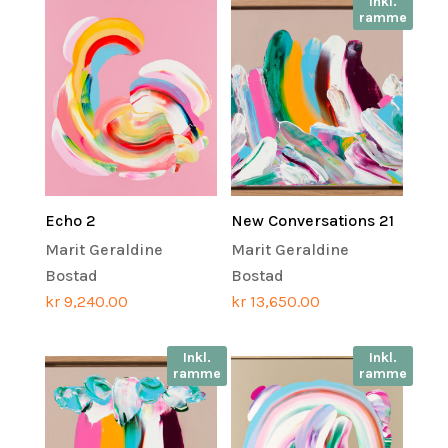
Inkl.
ramme
Echo 2
New Conversations 21
Marit Geraldine
Marit Geraldine
Bostad
Bostad
kr
9,240.00
kr
13,650.00
Inkl.
Inkl.
ramme
ramme