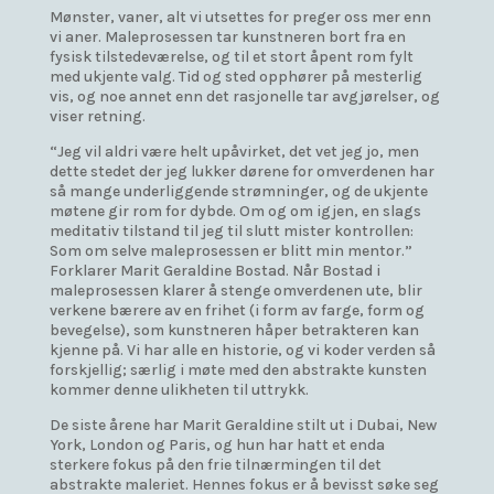
Mønster, vaner, alt vi utsettes for preger oss mer enn
vi aner. Maleprosessen tar kunstneren bort fra en
fysisk tilstedeværelse, og til et stort åpent rom fylt
med ukjente valg. Tid og sted opphører på mesterlig
vis, og noe annet enn det rasjonelle tar avgjørelser, og
viser retning.
“Jeg vil aldri være helt upåvirket, det vet jeg jo, men
dette stedet der jeg lukker dørene for omverdenen har
så mange underliggende strømninger, og de ukjente
møtene gir rom for dybde. Om og om igjen, en slags
meditativ tilstand til jeg til slutt mister kontrollen:
Som om selve maleprosessen er blitt min mentor.”
Forklarer Marit Geraldine Bostad. Når Bostad i
maleprosessen klarer å stenge omverdenen ute, blir
verkene bærere av en frihet (i form av farge, form og
bevegelse), som kunstneren håper betrakteren kan
kjenne på. Vi har alle en historie, og vi koder verden så
forskjellig; særlig i møte med den abstrakte kunsten
kommer denne ulikheten til uttrykk.
De siste årene har Marit Geraldine stilt ut i Dubai, New
York, London og Paris, og hun har hatt et enda
sterkere fokus på den frie tilnærmingen til det
abstrakte maleriet. Hennes fokus er å bevisst søke seg