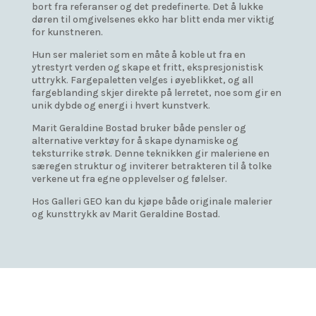
bort fra referanser og det predefinerte. Det å lukke
døren til omgivelsenes ekko har blitt enda mer viktig
for kunstneren.
Hun ser maleriet som en måte å koble ut fra en
ytrestyrt verden og skape et fritt, ekspresjonistisk
uttrykk. Fargepaletten velges i øyeblikket, og all
fargeblanding skjer direkte på lerretet, noe som gir en
unik dybde og energi i hvert kunstverk.
Marit Geraldine Bostad bruker både pensler og
alternative verktøy for å skape dynamiske og
teksturrike strøk. Denne teknikken gir maleriene en
særegen struktur og inviterer betrakteren til å tolke
verkene ut fra egne opplevelser og følelser.
Hos Galleri GEO kan du kjøpe både originale malerier
og kunsttrykk av Marit Geraldine Bostad.