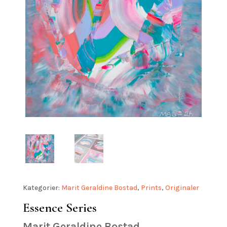
Kategorier:
Marit Geraldine Bostad
,
Prints
,
Originaler
Essence Series
Marit Geraldine Bostad