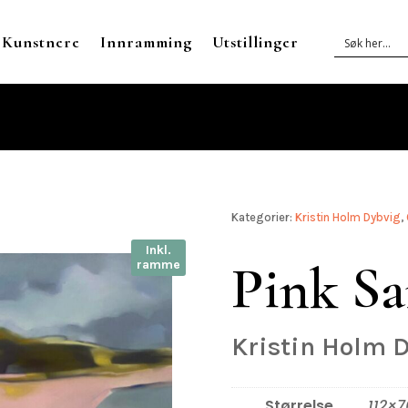
Kunstnere
Innramming
Utstillinger
Kategorier:
Kristin Holm Dybvig
,
Inkl.
Pink Sa
ramme
Kristin Holm 
Størrelse
112×