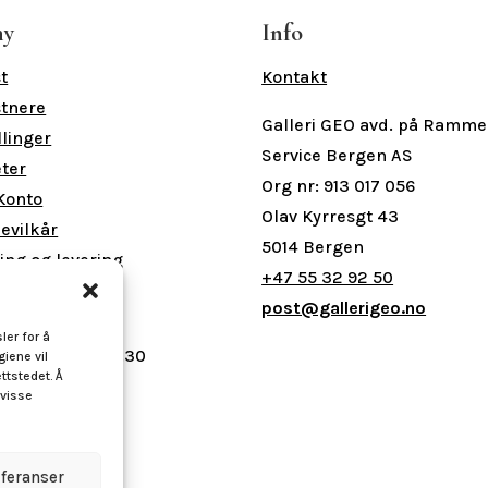
ny
Info
t
Kontakt
tnere
Galleri GEO avd. på Ramme
llinger
Service Bergen AS
ter
Org nr: 913 017 056
Konto
Olav Kyrresgt 43
levilkår
5014 Bergen
ing og levering
+47 55 32 92 50
ingstider
post@gallerigeo.no
ler for å
- Fre 09.00 - 16.30
giene vil
ttstedet. Å
ag 10.00 - 15.00
 visse
eferanser