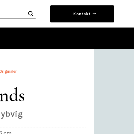
Kontakt
Originaler
nds
Dybvig
76 cm