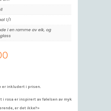
ll
al 1/1
nde i en ramme av eik, og
glass
00
er inkludert i prisen.
 i rosa er inspirert av følelsen av myk
erende, er det ikke?»