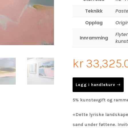
Teknikk
Paste
Opplag
Origin
Flyte
Innramming
kunst
kr
33,325.
Legg i handlekurv
5% kunstavgift og ramme 
«Dette lyriske landskapet
sand under føttene. Invit