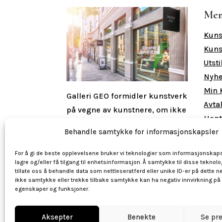
Me
Kuns
Kuns
Utsti
Nyhe
Min 
Galleri GEO formidler kunstverk
Avta
på vegne av kunstnere, om ikke
Hent
annet er oppgitt.
Dvs. at Galleri
Behandle samtykke for informasjonskapsler
GEO opptrer som kunstners
Åpn
mellommann og kunstner er
For å gi de beste opplevelsene bruker vi teknologier som informasjonskaps
Man 
lagre og/eller få tilgang til enhetsinformasjon. Å samtykke til disse teknolo
den juridiske eieren av
tillate oss å behandle data som nettleseratferd eller unike ID-er på dette ne
Lørd
kunstverket inntil det er solgt.
ikke samtykke eller trekke tilbake samtykke kan ha negativ innvirkning på
egenskaper og funksjoner.
Aksepter
Benekte
Se pr