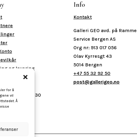
ny
Info
t
Kontakt
tnere
Galleri GEO avd. på Ramme
llinger
Service Bergen AS
ter
Org nr: 913 017 056
Konto
Olav Kyrresgt 43
levilkår
5014 Bergen
ing og levering
+47 55 32 92 50
ingstider
post@gallerigeo.no
ler for å
- Fre 09.00 - 16.30
giene vil
ttstedet. Å
ag 10.00 - 15.00
 visse
eferanser