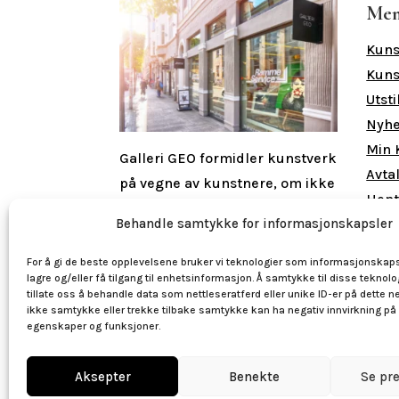
Me
Kuns
Kuns
Utsti
Nyhe
Min 
Galleri GEO formidler kunstverk
Avta
på vegne av kunstnere, om ikke
Hent
annet er oppgitt.
Dvs. at Galleri
Behandle samtykke for informasjonskapsler
GEO opptrer som kunstners
Åpn
mellommann og kunstner er
For å gi de beste opplevelsene bruker vi teknologier som informasjonskaps
Man 
lagre og/eller få tilgang til enhetsinformasjon. Å samtykke til disse teknolo
den juridiske eieren av
tillate oss å behandle data som nettleseratferd eller unike ID-er på dette ne
Lørd
kunstverket inntil det er solgt.
ikke samtykke eller trekke tilbake samtykke kan ha negativ innvirkning på
egenskaper og funksjoner.
Aksepter
Benekte
Se pr