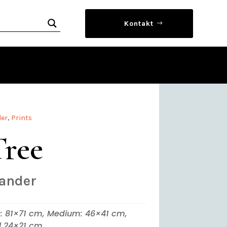
Kontakt
der
,
Prints
Tree
lander
: 81×71 cm, Medium: 46×41 cm,
l 24×21 cm