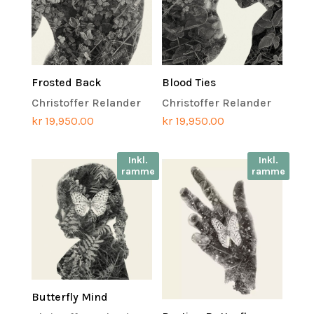
Frosted Back
Blood Ties
Christoffer Relander
Christoffer Relander
kr
19,950.00
kr
19,950.00
Inkl.
Inkl.
ramme
ramme
Butterfly Mind