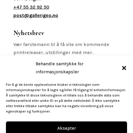
+47 55 32 92 50
post@gallerigeo.no
Nyhetsbrev
Vær førstemann til å få vite om kommende
printreleaser, utstillinger med mer.
Behandle samtykke for
informasjonskapsler
For å gi de beste opplevelsene bruker vi teknologier som
Subscribe
informasjonskapsler for å lagre og/eller få tilgang til enhetsinformasjon.
Å samtykke til disse teknologiene vil tillate oss å behandle data som
nettleseratferd eller unike ID-er på dette nettstedet. Å ikke samtykke
Følg oss
eller trekke tilbake samtykke kan ha negativ innvirkning på visse
egenskaper og funksjoner.
Aksepter