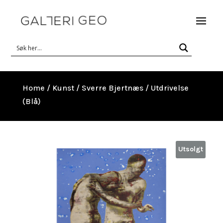
Home
/
Kunst
/
Sverre Bjertnæs
/ Utdrivelse
(Blå)
Utsolgt