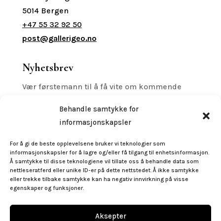
5014 Bergen
+47 55 32 92 50
post@gallerigeo.no
Nyhetsbrev
Vær førstemann til å få vite om kommende
printreleaser, utstillinger med mer.
Behandle samtykke for
informasjonskapsler
For å gi de beste opplevelsene bruker vi teknologier som
informasjonskapsler for å lagre og/eller få tilgang til enhetsinformasjon.
Subscribe
Å samtykke til disse teknologiene vil tillate oss å behandle data som
nettleseratferd eller unike ID-er på dette nettstedet. Å ikke samtykke
eller trekke tilbake samtykke kan ha negativ innvirkning på visse
egenskaper og funksjoner.
Følg oss
Aksepter