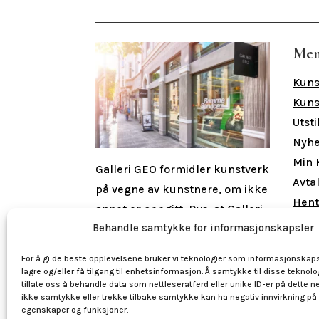
Me
Kuns
Kuns
Utsti
Nyhe
Min 
Galleri GEO formidler kunstverk
Avta
på vegne av kunstnere, om ikke
Hent
annet er oppgitt.
Dvs. at Galleri
Behandle samtykke for informasjonskapsler
GEO opptrer som kunstners
Åpn
mellommann og kunstner er
For å gi de beste opplevelsene bruker vi teknologier som informasjonskaps
Man 
den juridiske eieren av
lagre og/eller få tilgang til enhetsinformasjon. Å samtykke til disse teknolo
Lørd
tillate oss å behandle data som nettleseratferd eller unike ID-er på dette ne
kunstverket inntil det er solgt.
ikke samtykke eller trekke tilbake samtykke kan ha negativ innvirkning på
egenskaper og funksjoner.