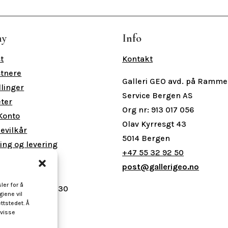
ny
Info
t
Kontakt
tnere
Galleri GEO avd. på Ramme
llinger
Service Bergen AS
ter
Org nr: 913 017 056
Konto
Olav Kyrresgt 43
levilkår
5014 Bergen
ing og levering
+47 55 32 92 50
ingstider
post@gallerigeo.no
ler for å
- Fre 09.00 - 16.30
giene vil
ag 10.00 - 15.00
ttstedet. Å
 visse