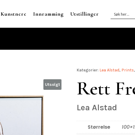
Kunstnere
Innramming
Utstillinger
Kategorier:
Lea Alstad
,
Prints
Rett F
Utsolgt
Lea Alstad
Størrelse
100×