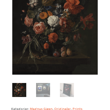
Kategorier:
Magnus Gjøen
,
Originaler
,
Prints