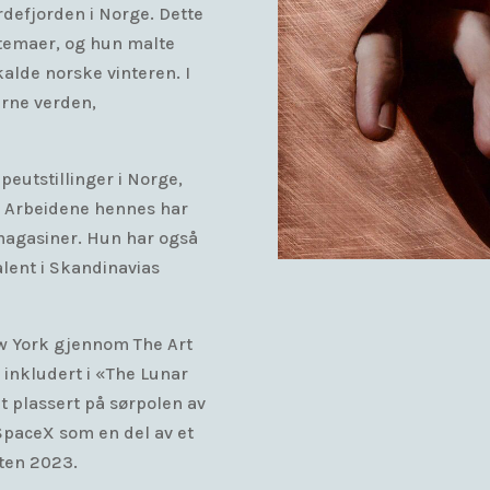
rdefjorden i Norge. Dette
 temaer, og hun malte
 kalde norske vinteren. I
rne verden,
peutstillinger i Norge,
A. Arbeidene hennes har
g magasiner. Hun har også
alent i Skandinavias
ew York gjennom The Art
 inkludert i «The Lunar
t plassert på sørpolen av
SpaceX som en del av et
ten 2023.