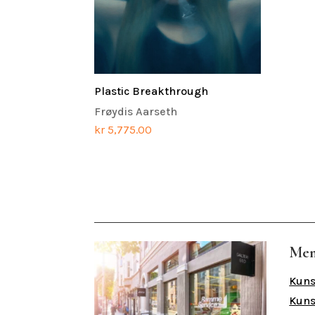
Plastic Breakthrough
Frøydis Aarseth
kr
5,775.00
Me
Kuns
Kuns