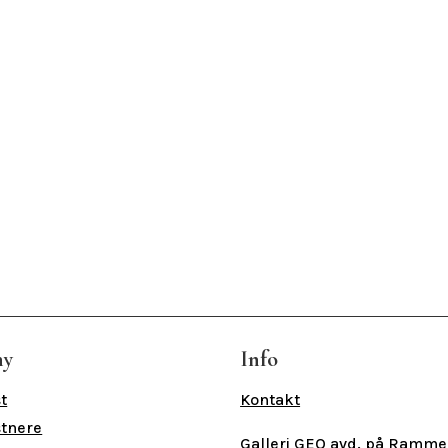
ny
Info
t
Kontakt
tnere
Galleri GEO avd. på Ramme