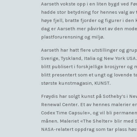
Aarseth vokste opp i en liten bygd ved Fø
hadde stor betydning for hennes valg av
høye fjell, bratte fjorder og figurer i den
dag er Aarseth mer påvirket av den mode
plastforurensning og miljø.
Aarseth har hatt flere utstillinger og grup
Sverige, Tyskland, Italia og New York US
blitt publisert i forskjellige brosjyrer o
blitt presentert som et ungt og lovende t
største kunstmagasin, KUNST.
Frøydis har solgt kunst på Sotheby’s i N
Renewal Center. Et av hennes malerier er
Codex Time Capsule», og vil bli permanen
månen. Maleriet «The Shelter» blir med 
NASA-relatert oppdrag som tar plass høs