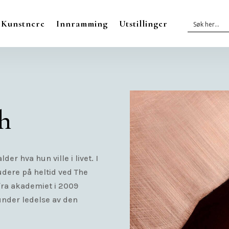
Kunstnere
Innramming
Utstillinger
th
lder hva hun ville i livet. I
studere på heltid ved The
fra akademiet i 2009
 under ledelse av den