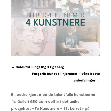
←
Soloutstilling: Ingri Egeberg
Fargerik kunst til hjemmet – våre beste
anbefalinger
→
Bli bedre kjent med de talentfulle kunstnerne
fra Galleri GEO som deltar i det unike
prosjektet «
To Kunstnere – Ett Lerret»
på