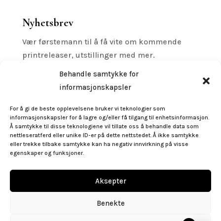
Nyhetsbrev
Vær førstemann til å få vite om kommende
printreleaser, utstillinger med mer.
Behandle samtykke for
informasjonskapsler
For å gi de beste opplevelsene bruker vi teknologier som
Subscribe
informasjonskapsler for å lagre og/eller få tilgang til enhetsinformasjon.
Å samtykke til disse teknologiene vil tillate oss å behandle data som
nettleseratferd eller unike ID-er på dette nettstedet. Å ikke samtykke
Følg oss
eller trekke tilbake samtykke kan ha negativ innvirkning på visse
egenskaper og funksjoner.
Aksepter
Benekte
post@gallerigeo.no
|
+47 55 32 92 50